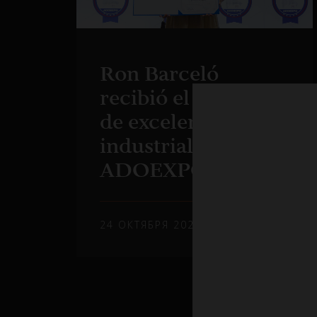
Ron Barceló
recibió el galardón
de excelencia
industrial de
ADOEXPO
24 ОКТЯБРЯ 2023