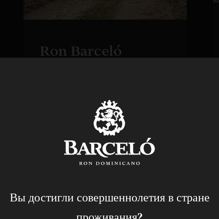
Ron Barceló
reconoce el papel
de los
distribuidores en
su liderazgo global
28 ФЕВРАЛЯ 2023
Вы достигли совершеннолетия в стране
проживания?