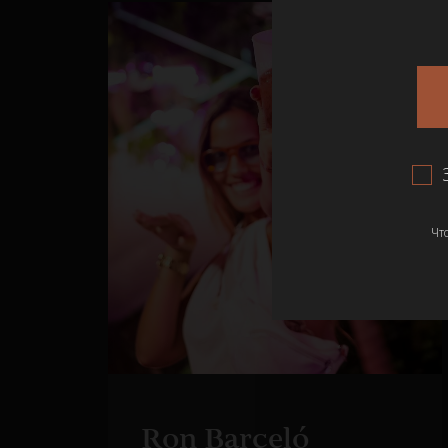
Чт
Ron Barceló