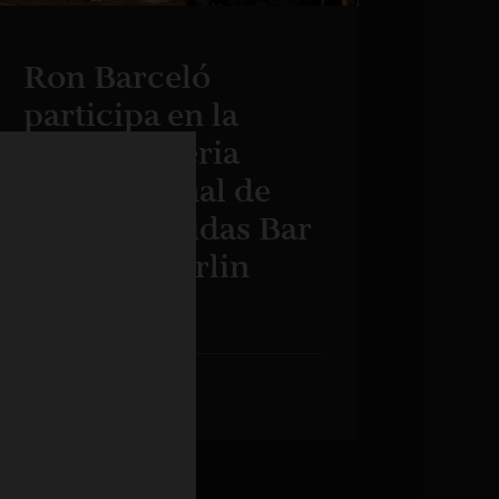
Ron Barceló
participa en la
principal feria
internacional de
bares y bebidas Bar
Convent Berlin
2022
15 ОКТЯБРЯ 2022