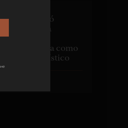
Ron Barceló
promueve a
República
Dominicana como
destino turístico
ане
7 МАЯ 2022