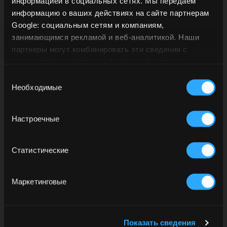
информацией в социальных сетях. Мы передаем
информацию о ваших действиях на сайте партнерам
Barceló Cream. Налейте, процедив, в низкий
Google: социальным сетям и компаниям,
стакан со льдом. Гарнировать взбитыми
занимающимся рекламой и веб-аналитикой. Наши
сливками и посыпать корицей.
партнеры могут комбинировать эти сведения с
предоставленной вами информацией, а также
данными, которые они получили при использовании
Выбор
ВСЕ РЕЦЕПТЫ
вами их сервисов.
Необходимые
согласия
Настроечные
Другие ромы
Статистические
Маркетинговые
Показать сведения