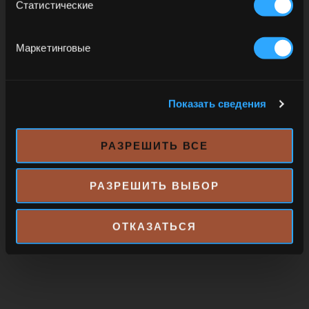
Статистические
Запомнить меня на этом устройстве
Маркетинговые
Чтобы получить доступ к этому сайту, вы должны быть
совершеннолетними в стране вашего проживания.
Нажимая «Да», вы принимаете официальное уведомление и политику
Показать сведения
конфиденциальности этого сайта.
РАЗРЕШИТЬ ВСЕ
РАЗРЕШИТЬ ВЫБОР
ОТКАЗАТЬСЯ
ЦЕНТРАЛЬНОЕ ЗДАНИЕ
Carretera Ingenio Quisqueya