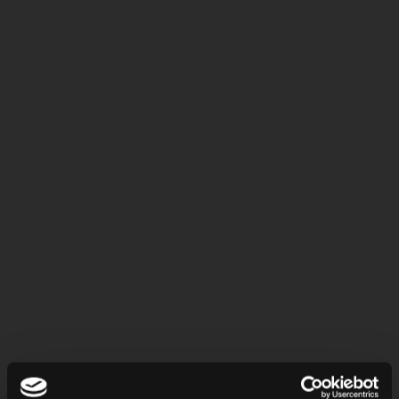
TOUR & RESERVAS
Imperial Experience
$
40
ДАТА
Пн
Вт
Ср
Чт
Пт
Сб
Вс
27
28
29
30
31
1
2
3
4
5
6
7
8
9