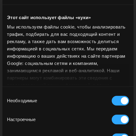
10
11
12
13
14
15
16
17
18
19
20
21
22
23
Этот сайт использует файлы «куки»
Мы используем файлы cookie, чтобы анализировать
24
25
26
27
28
29
30
трафик, подбирать для вас подходящий контент и
31
1
2
3
4
5
6
рекламу, а также дать вам возможность делиться
информацией в социальных сетях. Мы передаем
РАСПИСАНИЕ
информацию о ваших действиях на сайте партнерам
Google: социальным сетям и компаниям,
занимающимся рекламой и веб-аналитикой. Наши
партнеры могут комбинировать эти сведения с
ВЗРОСЛЫЕ
ДЕТИ
предоставленной вами информацией, а также
Вы достигли совершеннолетия в
данными, которые они получили при использовании
Выбор
вами их сервисов.
Необходимые
согласия
стране проживания?
БРОНИРУЙТЕ
Настроечные
СЕЙЧАС
ДА
НЕТ