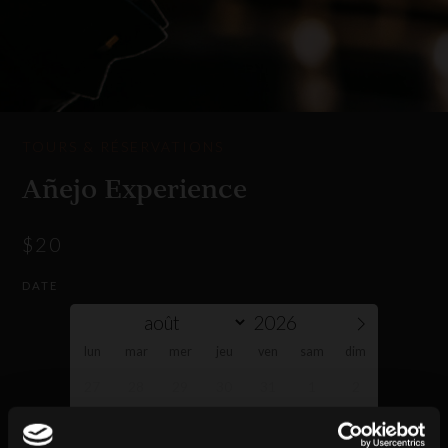
TOURS & RÉSERVATIONS
Añejo Experience
$
20
DATE
lun
mar
mer
jeu
ven
sam
dim
27
28
29
30
31
1
2
3
4
5
6
7
8
9