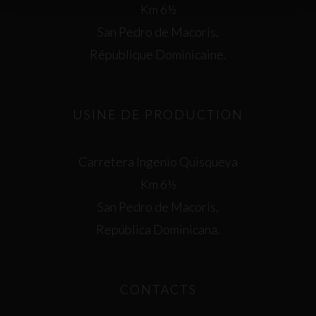
Km 6½
San Pedro de Macorís,
République Dominicaine.
USINE DE PRODUCTION
Carretera Ingenio Quisqueya
Km 6½
San Pedro de Macorís,
República Dominicana.
CONTACTS