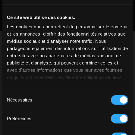
10
11
12
13
14
15
16
17
18
19
20
21
22
23
Ce site web utilise des cookies.
Les cookies nous permettent de personnaliser le contenu
24
25
26
27
28
29
30
et les annonces, d'offrir des fonctionnalités relatives aux
31
1
2
3
4
5
6
médias sociaux et d'analyser notre trafic. Nous
partageons également des informations sur l'utilisation de
HEURE
notre site avec nos partenaires de médias sociaux, de
publicité et d'analyse, qui peuvent combiner celles-ci
avec d'autres informations que vous leur avez fournies
ou qu'ils ont collectées lors de votre utilisation de leurs
ADULTE
ENFANTS
services.
Avez-vous l'âge légal pour
Sélection
Nécessaires
consommer de l'alcool dans votre
du
consentement
pays de résidence?
RESERVE
Préférences
MAINTENANT