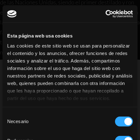
de las Naciones Unidas, siendo el primer destilado y ron
en el mundo en ser parte de este programa. Esta iniciativa
lanzada por la ONU apoya la implementación de medidas a
favor del clima, esto con el fin de limitar el aumento de la
Esta página web usa cookies
temperatura por debajo de 1.5°C y alcanzar la carbono
Las cookies de este sitio web se usan para personalizar
neutralidad mundial a mediados de siglo, tal como se ha
el contenido y los anuncios, ofrecer funciones de redes
sociales y analizar el tráfico. Además, compartimos
estipulado en el Acuerdo de París.
información sobre el uso que haga del sitio web con
nuestros partners de redes sociales, publicidad y análisis
web, quienes pueden combinarla con otra información
que les haya proporcionado o que hayan recopilado a
partir del uso que haya hecho de sus servicios.
Selección
¿Eres mayor de edad en tu paìs de
Necesario
de
consentimiento
residencia?