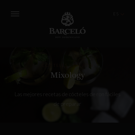
ES
CÓCTELES CON RON
Mixology
Las mejores recetas de cócteles de ron fáciles
de preparar