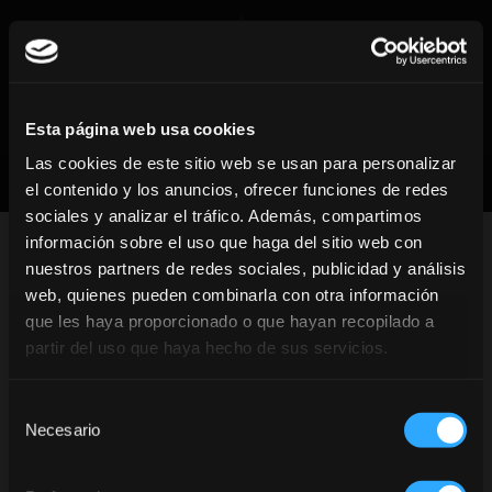
Esta página web usa cookies
Las cookies de este sitio web se usan para personalizar
el contenido y los anuncios, ofrecer funciones de redes
sociales y analizar el tráfico. Además, compartimos
información sobre el uso que haga del sitio web con
nuestros partners de redes sociales, publicidad y análisis
web, quienes pueden combinarla con otra información
que les haya proporcionado o que hayan recopilado a
partir del uso que haya hecho de sus servicios.
Selección
Rum Pearl Mule
¿Eres mayor de edad en tu paìs de
Necesario
de
consentimiento
residencia?