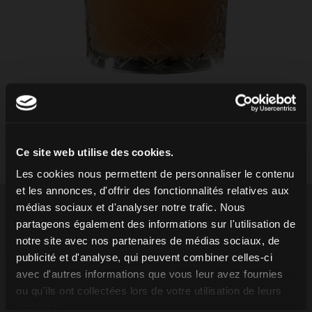
Ce site web utilise des cookies.
PRÉPARATION
Les cookies nous permettent de personnaliser le contenu
et les annonces, d'offrir des fonctionnalités relatives aux
médias sociaux et d'analyser notre trafic. Nous
Dans un shaker, mélanger les parties de Ron Barceló
partageons également des informations sur l'utilisation de
notre site avec nos partenaires de médias sociaux, de
Blanco et de Barceló Cream. Verser en filtrant dans
publicité et d'analyse, qui peuvent combiner celles-ci
un verre bas avec des glaçons. Garnir de crème
avec d'autres informations que vous leur avez fournies
chantilly et saupoudrer de cannelle.
ou qu'ils ont collectées lors de votre utilisation de leurs
services.