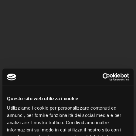
de las marcas de ron más vendidas a nivel
mundial, ocupando la cuarta posición en las
exportaciones globales de este producto.
El embajador global de la marca, Otto Flores,
expresó que “todos nuestros procesos han
mejorado bajo los estándares de calidad que
hemos implementado, lo que nos ha permitido
Questo sito web utilizza i cookie
obtener certificaciones y reconocimientos a
Utilizziamo i cookie per personalizzare contenuti ed
nivel global, gracias a la labor de nuestros
annunci, per fornire funzionalità dei social media e per
distribuidores y como han asumido el
analizzare il nostro traffico. Condividiamo inoltre
informazioni sul modo in cui utilizza il nostro sito con i
compromiso que promovemos como empresa”.