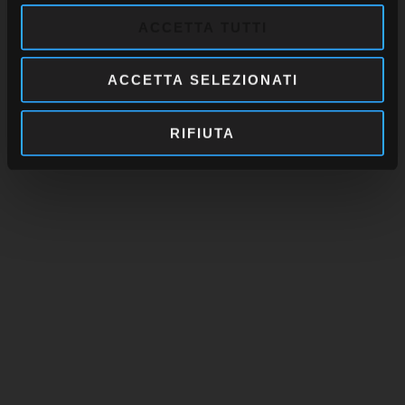
por el IWSR como el espirituoso de mayor venta
ACCETTA TUTTI
en volumen y valor en todas las categorías de la
ACCETTA SELEZIONATI
industria.
RIFIUTA
NEXT POST
Ron Barceló participa en la
principal feria