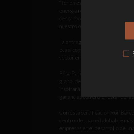
“Tenemos el propósito de seguir
energía renovable, diseñando pr
descarbonización al 2050. Reite
nuestro objetivo de liderar la i
La entrega de la certificación c
B, así como con representantes d
sector empresarial y social.
Elisa Patiño, Directora Ejecutiv
global de Empresas B es motivo 
inspirará a otros, sino que tambi
ganancias con el bienestar de las
Con esta certificación Ron Barc
dentro de una red global de más 
empresas en el desarrollo de una