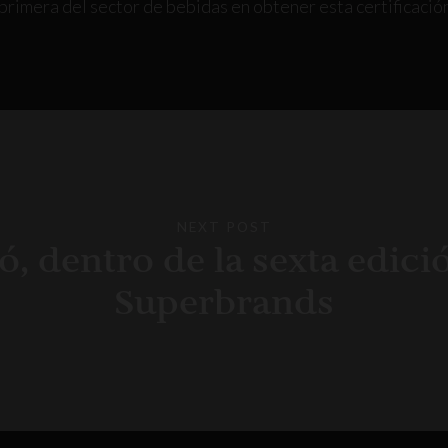
rimera del sector de bebidas en obtener esta certificación 
NEXT POST
, dentro de la sexta edici
Superbrands