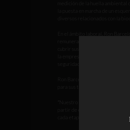
medición de la huella ambiental 
la puesta en marcha de un esque
diversos relacionados con la bio
En el ámbito laboral, Ron Barcel
remuneración alineadas al salar
cubrir sus necesidades básicas y 
la empresa con principios labora
seguridad en el trabajo, fortalec
Ron Barceló reafirma su liderazg
para sus trabajadores, el medio 
“
Nuestro compromiso con la soste
partir de energía 100% renovabl
cada etapa de nuestra operación 