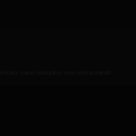
bblicato.
I campi obbligatori sono contrassegnati
*