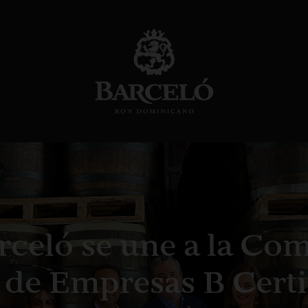
rceló se une a la Co
 de Empresas B Certi