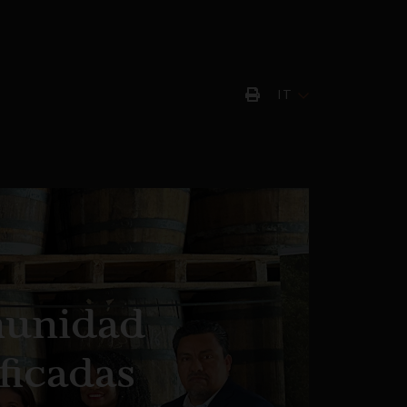
IT
munidad
ficadas